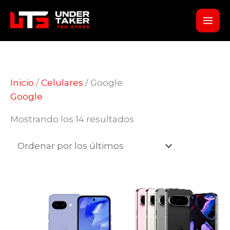
Ir
al
contenido
Inicio
/
Celulares
/ Google
Google
Ordenado
Mostrando los 14 resultados
por
los
últimos