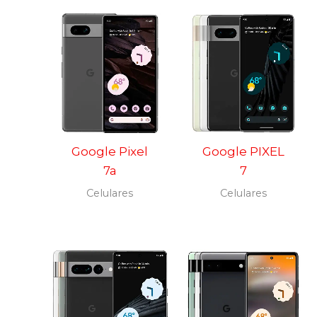
Google Pixel
Google PIXEL
7a
7
Celulares
Celulares