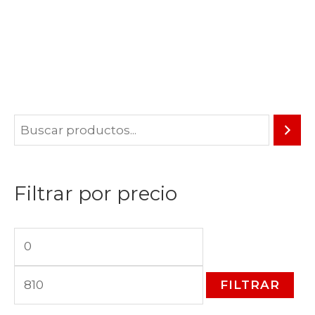
Filtrar por precio
P
P
r
r
FILTRAR
e
e
c
c