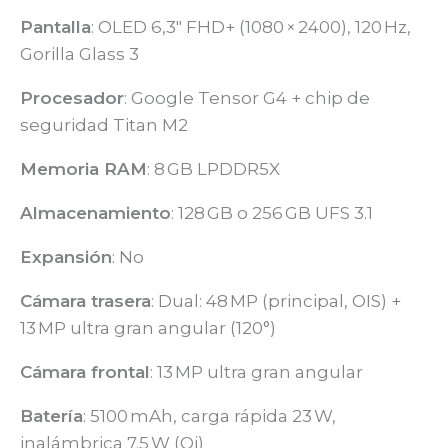
Pantalla
: OLED 6,3″ FHD+ (1080 × 2400), 120 Hz,
Gorilla Glass 3
Procesador
: Google Tensor G4 + chip de
seguridad Titan M2
Memoria RAM
: 8 GB LPDDR5X
Almacenamiento
: 128 GB o 256 GB UFS 3.1
Expansión
: No
Cámara trasera
: Dual: 48 MP (principal, OIS) +
13 MP ultra gran angular (120°)
Cámara frontal
: 13 MP ultra gran angular
Batería
: 5100 mAh, carga rápida 23 W,
inalámbrica 7.5 W (Qi)