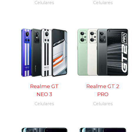
Celulares
Celulares
Realme GT
Realme GT 2
NEO 3
PRO
Celulares
Celulares