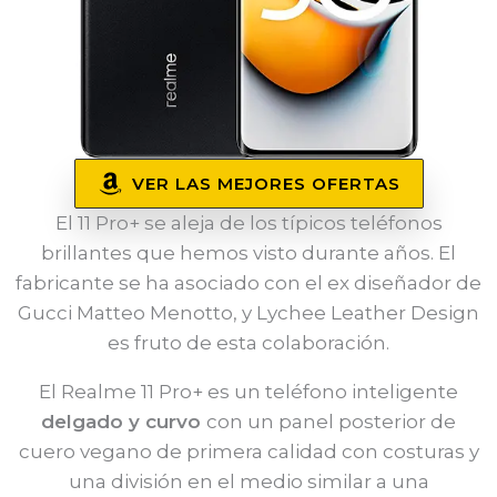
VER LAS MEJORES OFERTAS
El 11 Pro+ se aleja de los típicos teléfonos
brillantes que hemos visto durante años. El
fabricante se ha asociado con el ex diseñador de
Gucci Matteo Menotto, y Lychee Leather Design
es fruto de esta colaboración.
El Realme 11 Pro+ es un teléfono inteligente
delgado y curvo
con un panel posterior de
cuero vegano de primera calidad con costuras y
una división en el medio similar a una