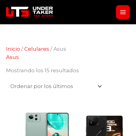
Ir
al
contenido
Inicio
/
Celulares
/ Asus
Asus
Ordenado
Mostrando los 15 resultados
por
los
últimos