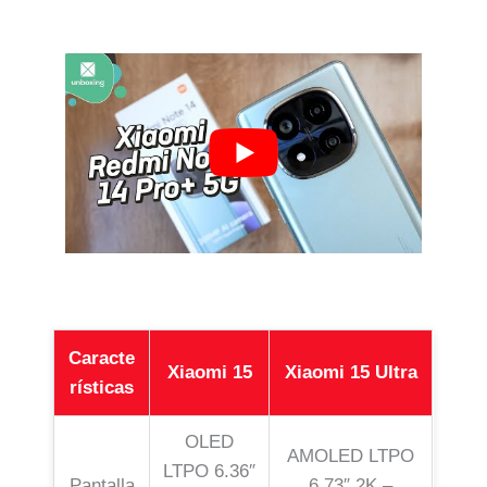
Caracte
Xiaomi 15
Xiaomi 15 Ultra
rísticas
OLED
AMOLED LTPO
LTPO 6.36″
Pantalla
6.73″ 2K –