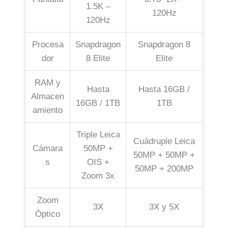
1.5K –
120Hz
120Hz
Procesa
Snapdragon
Snapdragon 8
dor
8 Elite
Elite
RAM y
Hasta
Hasta 16GB /
Almacen
16GB / 1TB
1TB
amiento
Triple Leica
Cuádruple Leica
Cámara
50MP +
50MP + 50MP +
s
OIS +
50MP + 200MP
Zoom 3x
Zoom
3X
3X y 5X
Óptico