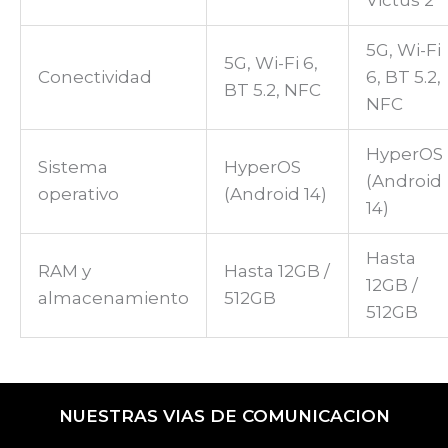
5G, Wi-Fi
5G, Wi-Fi 6,
Conectividad
6, BT 5.2,
BT 5.2, NFC
NFC
HyperOS
Sistema
HyperOS
(Android
operativo
(Android 14)
14)
Hasta
RAM y
Hasta 12GB /
12GB /
almacenamiento
512GB
512GB
NUESTRAS VIAS DE COMUNICACION