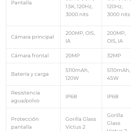
Pantalla
1.5K, 120Hz,
120Hz,
3000 nits
3000 nits
200MP, OIS,
200MP,
Cámara principal
IA
OIS, IA
Cámara frontal
20MP
32MP
5110mAh,
5110mAh,
Batería y carga
120W
45W
Resistencia
IP68
IP68
agua/polvo
Gorilla
Protección
Gorilla Glass
Glass
pantalla
Victus 2
Victus 2