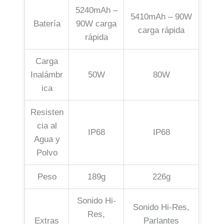
5240mAh –
5410mAh – 90W
Batería
90W carga
carga rápida
rápida
Carga
Inalámbr
50W
80W
ica
Resisten
cia al
IP68
IP68
Agua y
Polvo
Peso
189g
226g
Sonido Hi-
Sonido Hi-Res,
Res,
Extras
Parlantes