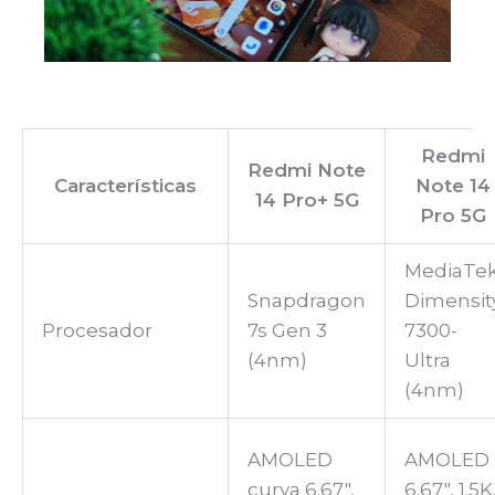
Redmi
Redmi Note
Características
Note 14
14 Pro+ 5G
Pro 5G
MediaTe
Snapdragon
Dimensit
Procesador
7s Gen 3
7300-
(4nm)
Ultra
(4nm)
AMOLED
AMOLED
curva 6.67″,
6.67″, 1.5K