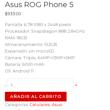
Asus ROG Phone 5
$
933.00
Pantalla: 6.78 1080 x 2448 pixels
Procesador: Snapdragon 888 2.84GHz
RAM: 18GB
Almacenamiento: 512GB
Expansión: sin microSD
Cámara: Triple, 64MP+13MP+5MP
Batería: 6000 mAh
OS: Android 11
Asus
+
-
ROG
Phone
AÑADIR AL CARRITO
5
Categorías:
Celulares
,
Asus
cantidad