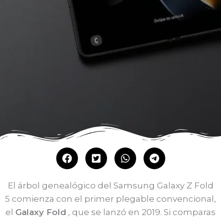
El árbol genealógico del Samsung Galaxy Z Fold
5 comienza con el primer plegable convencional,
el
Galaxy Fold
, que se lanzó en 2019. Si comparas