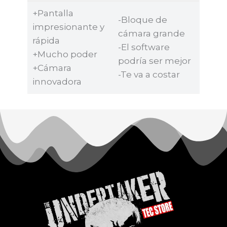
+Pantalla
-Bloque de
impresionante y
cámara grande
rápida
-El software
+Mucho poder
podría ser mejor
+Cámara
-Te va a costar
innovadora