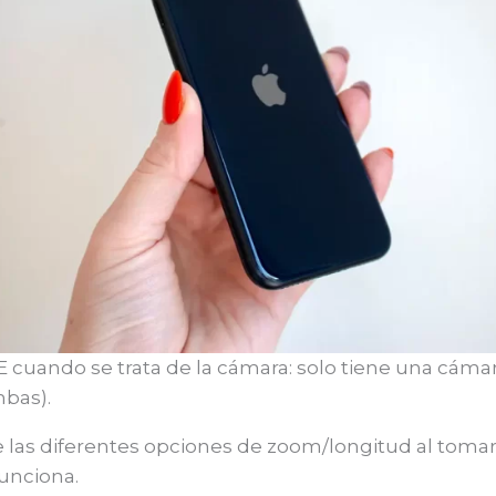
cuando se trata de la cámara: solo tiene una cámar
mbas).
 de las diferentes opciones de zoom/longitud al tomar
unciona.