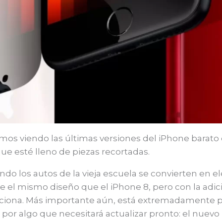
tamos viendo las últimas versiones del iPhone barat
que esté lleno de piezas recortadas.
do los autos de la vieja escuela se convierten en e
e el mismo diseño que el iPhone 8, pero con la adici
ciona. Más importante aún, está extremadamente pre
or algo que necesitará actualizar pronto: el nuevo 