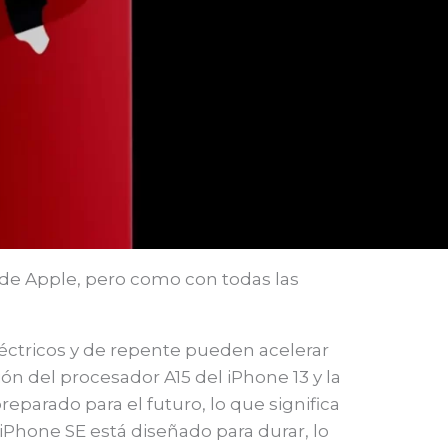
o de Apple, pero como con todas las
léctricos y de repente pueden acelerar
ón del procesador A15 del iPhone 13 y la
parado para el futuro, lo que significa
iPhone SE está diseñado para durar, lo