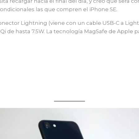
ta recargar hacia el final del día, y creo que será 
ondicionales las que compren el iPhone SE.
onector Lightning (viene con un cable USB-C a Ligh
ca Qi de hasta 7.5W. La tecnología MagSafe de Apple 