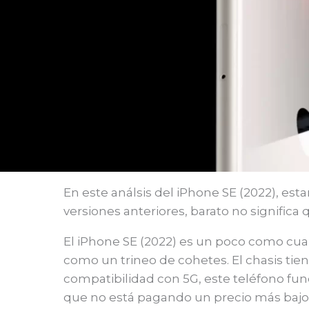
En este análsis del iPhone SE (2022), es
versiones anteriores, barato no significa 
El iPhone SE (2022) es un poco como cuan
como un trineo de cohetes. El chasis tien
compatibilidad con 5G, este teléfono fun
que no está pagando un precio más bajo p