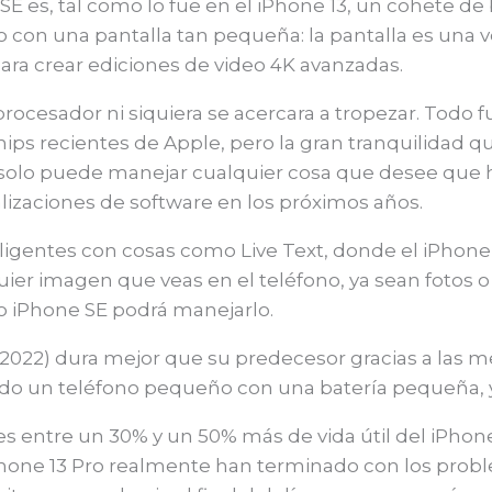
SE es, tal como lo fue en el iPhone 13, un cohete de
ivo con una pantalla tan pequeña: la pantalla es una
para crear ediciones de video 4K avanzadas.
rocesador ni siquiera se acercara a tropezar. Todo 
hips recientes de Apple, pero la gran tranquilidad q
no solo puede manejar cualquier cosa que desee que
lizaciones de software en los próximos años.
ligentes con cosas como Live Text, donde el iPhone
uier imagen que veas en el teléfono, ya sean fotos
vo iPhone SE podrá manejarlo.
(2022) dura mejor que su predecesor gracias a las mej
ndo un teléfono pequeño con una batería pequeña, y
nes entre un 30% y un 50% más de vida útil del iPho
l iPhone 13 Pro realmente han terminado con los pro