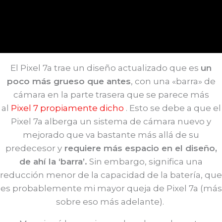
El Pixel 7a trae un diseño actualizado que es
un
poco más grueso que antes
, con una «barra» de
cámara en la parte trasera que se parece más
al
Pixel 7 propiamente dicho
. Esto se debe a que el
Pixel 7a alberga un sistema de cámara nuevo y
mejorado que va bastante más allá de su
predecesor y
requiere más espacio en el diseño,
de ahí la ‘barra’.
Sin embargo, significa una
reducción menor de la capacidad de la batería, que
es probablemente mi mayor queja de Pixel 7a (más
sobre eso más adelante).