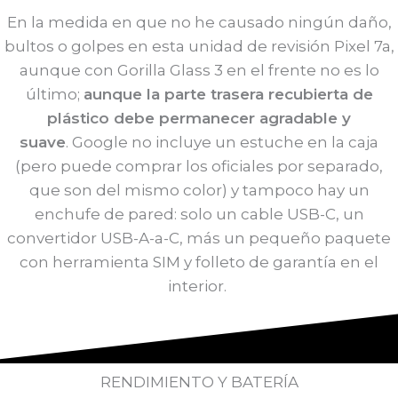
En la medida en que no he causado ningún daño,
bultos o golpes en esta unidad de revisión Pixel 7a,
aunque con Gorilla Glass 3 en el frente no es lo
último;
aunque la parte trasera recubierta de
plástico debe permanecer agradable y
suave
. Google no incluye un estuche en la caja
(pero puede comprar los oficiales por separado,
que son del mismo color) y tampoco hay un
enchufe de pared: solo un cable USB-C, un
convertidor USB-A-a-C, más un pequeño paquete
con herramienta SIM y folleto de garantía en el
interior.
RENDIMIENTO Y BATERÍA