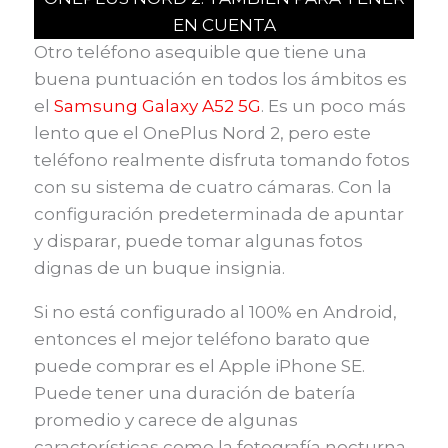
EN CUENTA
Otro teléfono asequible que tiene una
buena puntuación en todos los ámbitos es
el
Samsung Galaxy A52 5G
. Es un poco más
lento que el OnePlus Nord 2, pero este
teléfono realmente disfruta tomando fotos
con su sistema de cuatro cámaras. Con la
configuración predeterminada de apuntar
y disparar, puede tomar algunas fotos
dignas de un buque insignia.
Si no está configurado al 100% en Android,
entonces el mejor teléfono barato que
puede comprar es el Apple iPhone SE.
Puede tener una duración de batería
promedio y carece de algunas
características como la fotografía nocturna,