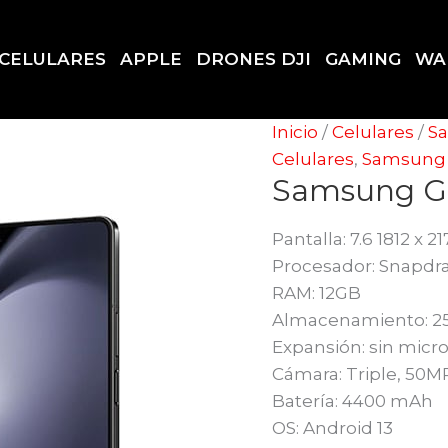
CELULARES
APPLE
DRONES DJI
GAMING
WA
Inicio
/
Celulares
/
S
Celulares
,
Samsung
Samsung Ga
Pantalla: 7.6 1812 x 2
Procesador: Snapdra
RAM: 12GB
Almacenamiento: 2
Expansión: sin micr
Cámara: Triple, 50
Batería: 4400 mAh
OS: Android 13