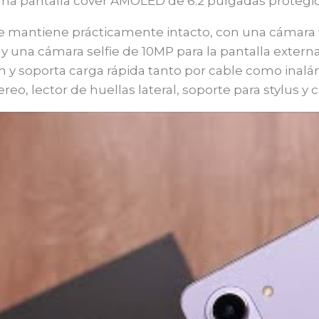
una pantalla cover AMOLED de 6.2 pulgadas protegida 
se mantiene prácticamente intacto, con una cámara 
y una cámara selfie de 10MP para la pantalla externa
 y soporta carga rápida tanto por cable como inalám
ereo, lector de huellas lateral, soporte para stylus y 