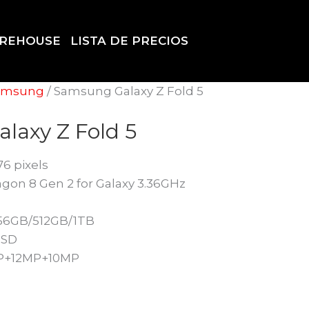
REHOUSE
LISTA DE PRECIOS
amsung
/ Samsung Galaxy Z Fold 5
laxy Z Fold 5
176 pixels
gon 8 Gen 2 for Galaxy 3.36GHz
56GB/512GB/1TB
oSD
MP+12MP+10MP