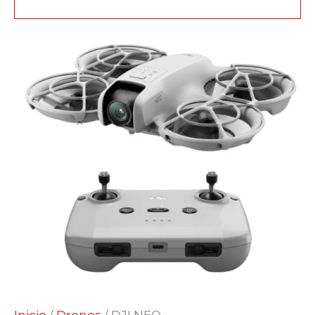
Inicio
/
Drones
/ DJI NEO