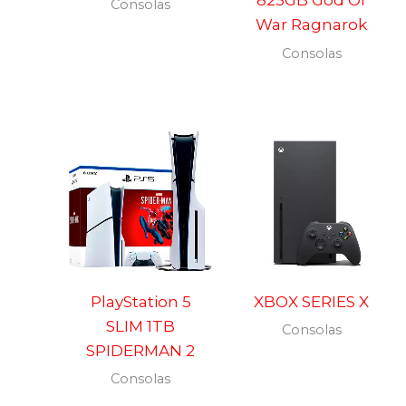
825GB God Of
Consolas
War Ragnarok
Consolas
PlayStation 5
XBOX SERIES X
SLIM 1TB
Consolas
SPIDERMAN 2
Consolas