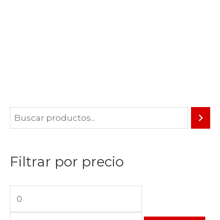
Filtrar por precio
P
P
r
r