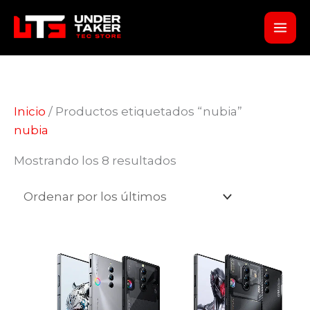
Ir
al
contenido
Inicio
/ Productos etiquetados “nubia”
nubia
Ordenado
Mostrando los 8 resultados
por
los
últimos