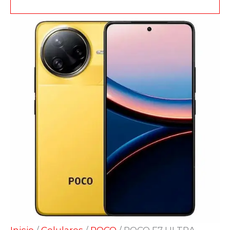
Inicio
/
Celulares
/
POCO
/ POCO F7 ULTRA