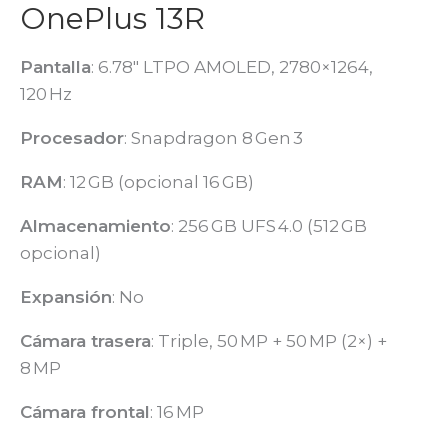
OnePlus 13R
Pantalla
: 6.78″ LTPO AMOLED, 2780×1264,
120 Hz
Procesador
: Snapdragon 8 Gen 3
RAM
: 12 GB (opcional 16 GB)
Almacenamiento
: 256 GB UFS 4.0 (512 GB
opcional)
Expansión
: No
Cámara trasera
: Triple, 50 MP + 50 MP (2×) +
8 MP
Cámara frontal
: 16 MP