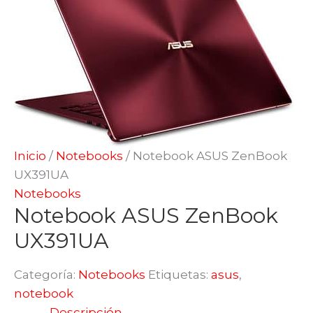
Inicio
/
Notebooks
/ Notebook ASUS ZenBook
UX391UA
Notebooks
Notebook ASUS ZenBook
UX391UA
Categoría:
Notebooks
Etiquetas:
asus
,
notebook
Descripción